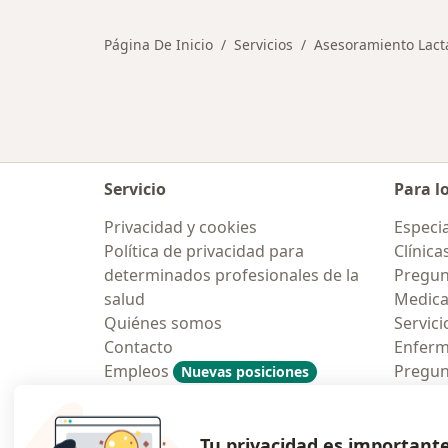
Página De Inicio
Servicios
Asesoramiento Lact
Servicio
Para l
Privacidad y cookies
Especia
Política de privacidad para
Clínica
determinados profesionales de la
Pregun
salud
Medic
Quiénes somos
Servici
Contacto
Enfer
Empleos
Pregun
Nuevas posiciones
Condiciones Generales de
Aplicac
Contratación
Tu privacidad es important