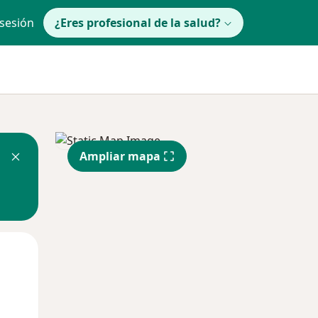
 sesión
¿Eres profesional de la salud?
Ampliar mapa
lunes
Mar
Mié
10 Ago
11 Ago
12 Ago