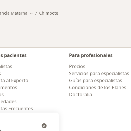
ancia Materna
Chimbote
Cambiar de ciudad
os pacientes
Para profesionales
listas
Precios
s
Servicios para especialistas
ta al Experto
Guías para especialistas
amentos
Condiciones de los Planes
os
Doctoralia
medades
tas Frecuentes
ión para celular
e