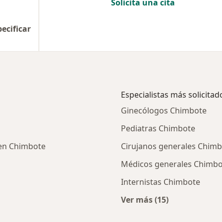
Solicita una cita
pecificar
Especialistas más solicitad
Ginecólogos Chimbote
Pediatras Chimbote
a en Chimbote
Cirujanos generales Chim
Médicos generales Chimbo
Internistas Chimbote
Ver más (15)
cios en Chimbote
Más en esta categor