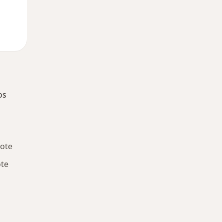
os
bote
te
ía: Especialistas más solicitados