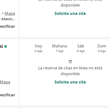
disponible
o, Chimbote
•
Mapa
Solicita una cita
Centro Especializado en Pediatría, Alergias y Atención Neonatal
pecificar
ni
Hoy
Mañana
Sáb
Dom
6 Ago
7 Ago
8 Ago
9 Ago
La reserva de citas en línea no está
disponible
Mapa
Solicita una cita
pecificar