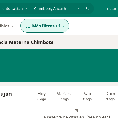
dad, enfermedad o nombre
p. ej. Lima
Iniciar
ibles
Más filtros
•
1
ancia Materna Chimbote
Lujan
Hoy
Mañana
Sáb
Dom
6 Ago
7 Ago
8 Ago
9 Ago
La reserva de citas en línea no está