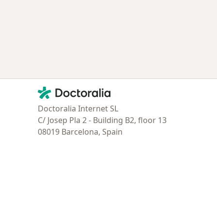
Contacto
Doctoralia - Página de inicio
Doctoralia Internet SL
C/ Josep Pla 2 - Building B2, floor 13
08019 Barcelona, Spain