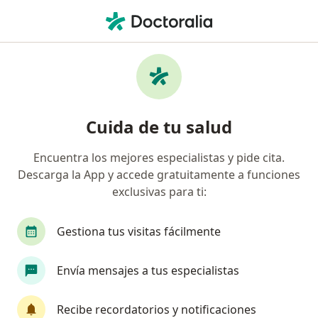
Men
Psiquiatra • Lima, Lima
Filtros
Seguro:
Interseguro
Psiquiatras recomendados de Interseguro
Cuida de tu salud
en Lima
Encuentra los mejores especialistas y pide cita.
Descarga la App y accede gratuitamente a funciones
exclusivas para ti:
Gestiona tus visitas fácilmente
Envía mensajes a tus especialistas
Dr. Julian Valderrama Escalante
·
Ver más
Psiquiatra
Recibe recordatorios y notificaciones
13 opinión