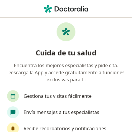
Men
Dermatólogo • Lima, Lima
Búsquedas relacionadas
Otros especialistas de Interseguro
Cirujanos cardiovasculares y tóracicos de
Cuida de tu salud
Interseguro en Lima
Cirujanos generales de Interseguro en Lima
Encuentra los mejores especialistas y pide cita.
Descarga la App y accede gratuitamente a funciones
Alergistas de Interseguro en Lima
exclusivas para ti:
Ginecólogos de Interseguro en Lima
Gestiona tus visitas fácilmente
Traumatólogos y ortopedistas de Interseguro en
Lima
Envía mensajes a tus especialistas
Enfermedades más tratadas
Acné en Lima
Recibe recordatorios y notificaciones