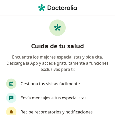
Men
Psiquiatra • Lima, Lima
Filtros
Seguro:
La Positiva
Psiquiatras recomendados de La Positiva en
Cuida de tu salud
Lima
Encuentra los mejores especialistas y pide cita.
Descarga la App y accede gratuitamente a funciones
exclusivas para ti:
Gestiona tus visitas fácilmente
Envía mensajes a tus especialistas
Dr. Julian Valderrama Escalante
·
Ver más
Psiquiatra
Recibe recordatorios y notificaciones
13 opinión