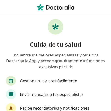
Men
¿Qué estás buscando?
Página De Inicio
Enfermedades
Neuropatía Adulto Mayor
Neuropatía adulto mayor -
Cuida de tu salud
Información, expertos y
Encuentra los mejores especialistas y pide cita.
preguntas frecuentes
Descarga la App y accede gratuitamente a funciones
exclusivas para ti:
Gestiona tus visitas fácilmente
Información
Envía mensajes a tus especialistas
Recibe recordatorios y notificaciones