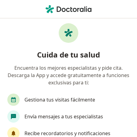
Men
Desmayo • Yanahuara, Arequipa
Filtros
• 1
Seguro
Mapa
Especialistas en Desmayo en Yanahuara
Cuida de tu salud
Encuentra los mejores especialistas y pide cita.
¿Qué especialidad estás buscando?
Descarga la App y accede gratuitamente a funciones
Neurólogo
exclusivas para ti:
Gestiona tus visitas fácilmente
Envía mensajes a tus especialistas
Recibe recordatorios y notificaciones