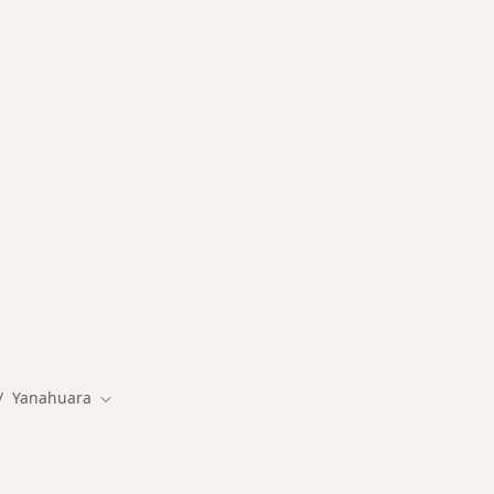
ermedades en Yanahuara
Yanahuara
biar de ciudad
Cambiar de ciudad