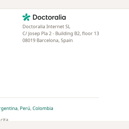
Contacto
Doctoralia - Página de inicio
Doctoralia Internet SL
C/ Josep Pla 2 - Building B2, floor 13
08019 Barcelona, Spain
estaña
 nueva pestaña
n una nueva pestaña
 abre en una nueva pestaña
se abre en una nueva pestaña
se abre en una nueva pestaña
se abre en una nueva pestaña
rgentina
,
Perú
,
Colombia
cita