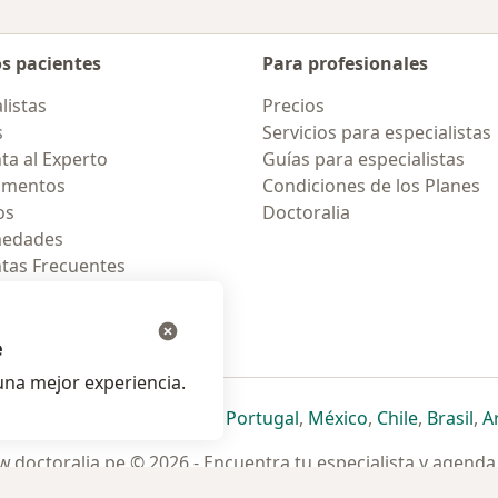
os pacientes
Para profesionales
listas
Precios
s
Servicios para especialistas
ta al Experto
Guías para especialistas
amentos
Condiciones de los Planes
os
Doctoralia
medades
tas Frecuentes
ión para celular
e
na mejor experiencia.
ueva pestaña
en una nueva pestaña
e abre en una nueva pestaña
se abre en una nueva pestaña
se abre en una nueva pestaña
se abre en una nueva pestaña
se abre en una nueva p
se abre en una
se abre e
se
Italia
,
Deutschland
,
Česko
,
Portugal
,
México
,
Chile
,
Brasil
,
A
.doctoralia.pe © 2026 - Encuentra tu especialista y agenda 