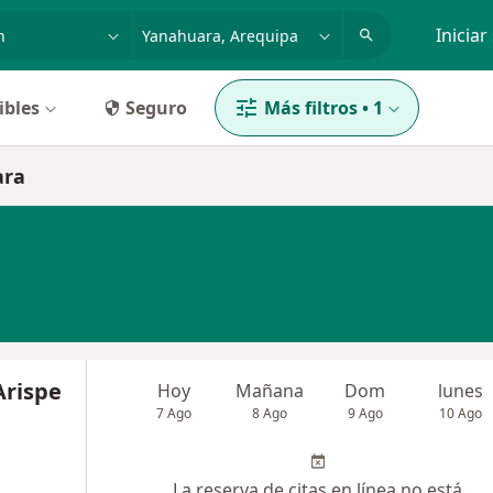
dad, enfermedad o nombre
p. ej. Lima
Iniciar
ibles
Seguro
Más filtros
•
1
ara
Arispe
Hoy
Mañana
Dom
lunes
7 Ago
8 Ago
9 Ago
10 Ago
La reserva de citas en línea no está