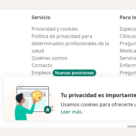
Servicio
Para l
Privacidad y cookies
Especia
Política de privacidad para
Clínica
determinados profesionales de la
Pregun
salud
Medic
Quiénes somos
Servici
Contacto
Enfer
Empleos
Pregun
Nuevas posiciones
Condiciones Generales de
Aplicac
Contratación
Tu privacidad es important
Usamos cookies para ofrecerte u
Leer más
.
se abre en una n
se abre 
s
Polska
,
Türkiye
,
España
,
www