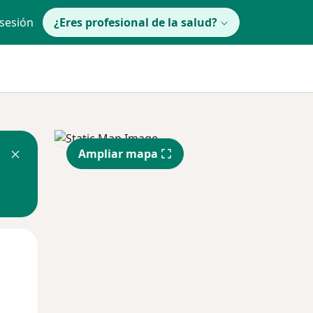
 sesión
¿Eres profesional de la salud?
Ampliar mapa
Mar
Mié
Jue
11 Ago
12 Ago
13 Ago