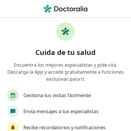
Men
¿Qué estás buscando?
Página De Inicio
Enfermedades
Enfermedad De Meniere
Enfermedad de meniere -
Cuida de tu salud
Información, expertos y
Encuentra los mejores especialistas y pide cita.
preguntas frecuentes
Descarga la App y accede gratuitamente a funciones
exclusivas para ti:
Gestiona tus visitas fácilmente
Información
Pregunta al Experto
Envía mensajes a tus especialistas
Recibe recordatorios y notificaciones