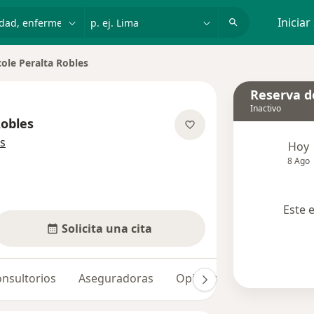
dad, enfermedad o nombre
p. ej. Lima
Iniciar
cole Peralta Robles
Reserva de
Inactivo
Robles
sobre las especializaciones
s
Hoy
8 Ago
Este 
Solicita una cita
nsultorios
Aseguradoras
Opiniones