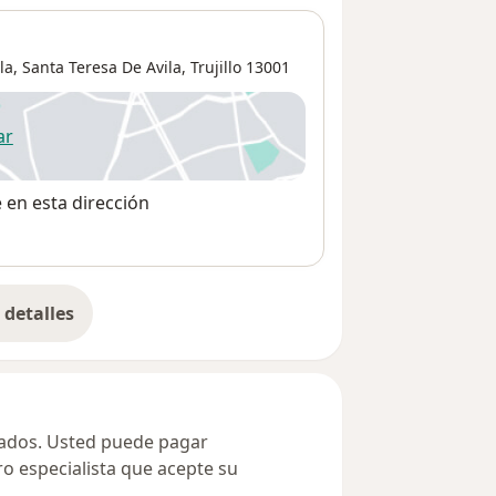
la,
Santa Teresa De Avila
,
Trujillo
13001
ar
 abre en una nueva pestaña
e en esta dirección
detalles
bre la dirección
ivados. Usted puede pagar
ro especialista que acepte su