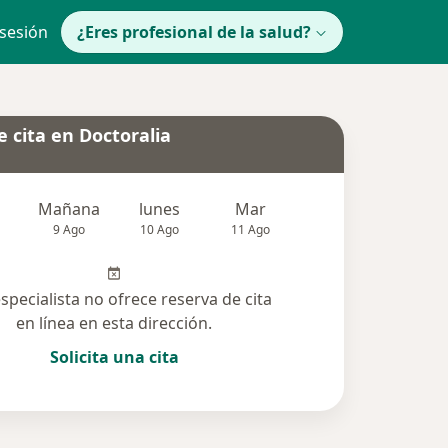
 sesión
¿Eres profesional de la salud?
 cita en Doctoralia
Mañana
lunes
Mar
Mié
Jue
9 Ago
10 Ago
11 Ago
12 Ago
13 Ag
especialista no ofrece reserva de cita
en línea en esta dirección.
Solicita una cita