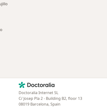
jillo
lo
ría: Enfermedades más tratadas
Contacto
Doctoralia - Página de inicio
Doctoralia Internet SL
C/ Josep Pla 2 - Building B2, floor 13
08019 Barcelona, Spain