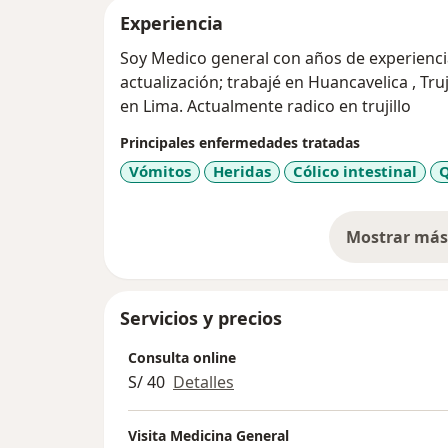
Experiencia
Soy Medico general con años de experienci
actualización; trabajé en Huancavelica , Trujillo y tambien para el ejército peruano
en Lima. Actualmente radico en trujillo
Principales enfermedades tratadas
Vómitos
Heridas
Cólico intestinal
Mostrar más 
so
Servicios y precios
Consulta online
S/ 40
Detalles
Visita Medicina General