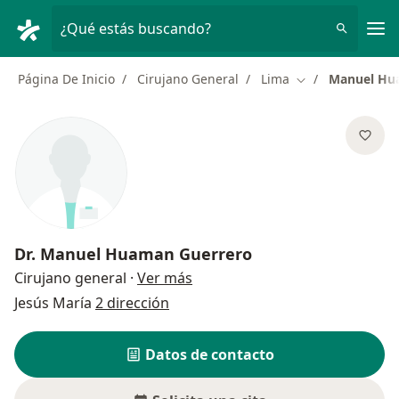
Men
¿Qué estás buscando?
Página De Inicio
Cirujano General
Lima
Manuel Hu
Cambiar de ciud
Dr.
Manuel Huaman Guerrero
sobre las especializaciones
Cirujano general
·
Ver más
Jesús María
2 dirección
Datos de contacto