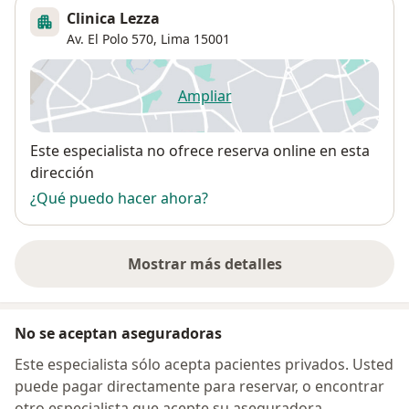
Clinica Lezza
Av. El Polo 570,
Lima
15001
Ampliar
se abre en una nueva pestañ
Disponibilidad
Este especialista no ofrece reserva online en esta
dirección
¿Qué puedo hacer ahora?
Mostrar más detalles
sobre la dirección
No se aceptan aseguradoras
Este especialista sólo acepta pacientes privados. Usted
puede pagar directamente para reservar, o encontrar
otro especialista que acepte su aseguradora.