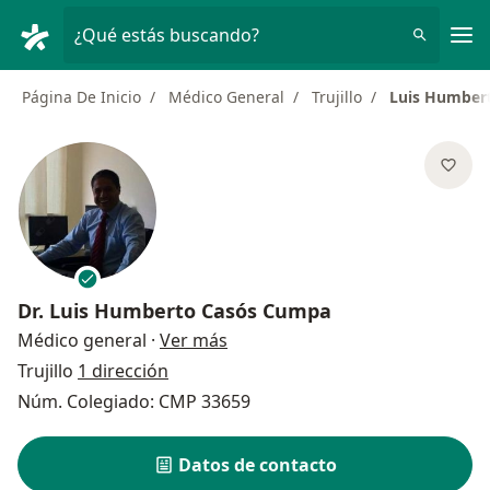
Men
¿Qué estás buscando?
Página De Inicio
Médico General
Trujillo
Luis Humber
Dr.
Luis Humberto Casós Cumpa
sobre las especializaciones
Médico general
·
Ver más
Trujillo
1 dirección
Núm. Colegiado: CMP 33659
Datos de contacto