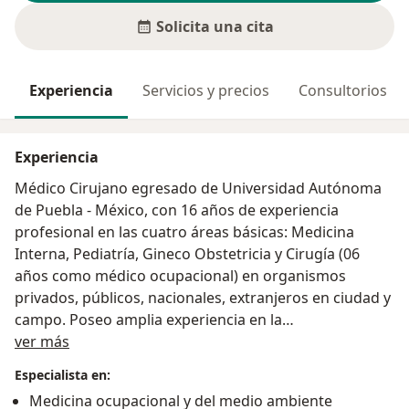
Solicita una cita
Experiencia
Servicios y precios
Consultorios
Experiencia
Médico Cirujano egresado de Universidad Autónoma
de Puebla - México, con 16 años de experiencia
profesional en las cuatro áreas básicas: Medicina
Interna, Pediatría, Gineco Obstetricia y Cirugía (06
años como médico ocupacional) en organismos
privados, públicos, nacionales, extranjeros en ciudad y
campo. Poseo amplia experiencia en la
Acerca de mí
implementación/gestión de unidades de salud tanto
ver más
ciudad como en zonas remotas, programas de salud
Especialista en:
ocupacional interactuando con equipos HSE,
Medicina ocupacional y del medio ambiente
gerencias y especialidades médicas; en la organización