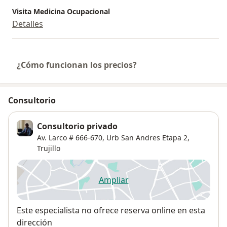
Visita Medicina Ocupacional
Detalles
¿Cómo funcionan los precios?
Consultorio
Consultorio privado
Av. Larco # 666-670,
Urb San Andres Etapa 2
,
Trujillo
Ampliar
se abre en una nueva pestañ
Disponibilidad
Este especialista no ofrece reserva online en esta
dirección