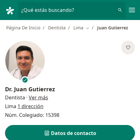
Men
¿Qué estás buscando?
Página De Inicio
Dentista
Lima
Juan Gutierrez
Cambiar de ciudad
Dr.
Juan Gutierrez
sobre las especializaciones
Dentista
·
Ver más
Lima
1 dirección
Núm. Colegiado: 15398
Datos de contacto