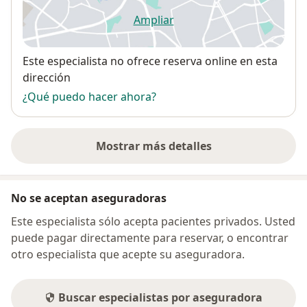
Ampliar
se abre en una nueva pestañ
Disponibilidad
Este especialista no ofrece reserva online en esta
dirección
¿Qué puedo hacer ahora?
Mostrar más detalles
sobre la dirección
No se aceptan aseguradoras
Este especialista sólo acepta pacientes privados. Usted
puede pagar directamente para reservar, o encontrar
otro especialista que acepte su aseguradora.
Buscar especialistas por aseguradora