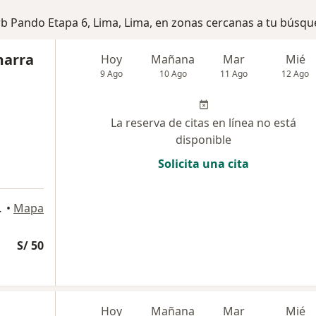
rb Pando Etapa 6, Lima, Lima, en zonas cercanas a tu búsq
marra
Hoy
Mañana
Mar
Mié
9 Ago
10 Ago
11 Ago
12 Ago
La reserva de citas en línea no está
disponible
Solicita una cita
o 859, Lima
•
Mapa
S/ 50
Hoy
Mañana
Mar
Mié