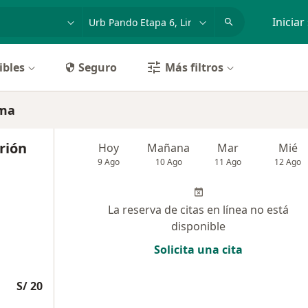
dad, enfermedad o nombre
p. ej. Lima
Iniciar
ibles
Seguro
Más filtros
ima
rión
Hoy
Mañana
Mar
Mié
9 Ago
10 Ago
11 Ago
12 Ago
La reserva de citas en línea no está
disponible
Solicita una cita
S/ 20