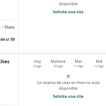
disponible
Solicita una cita
 Santa Beatriz, Lima
•
Mapa
de s/ 50
ches
Hoy
Mañana
Mar
Mié
9 Ago
10 Ago
11 Ago
12 Ago
La reserva de citas en línea no está
disponible
Solicita una cita