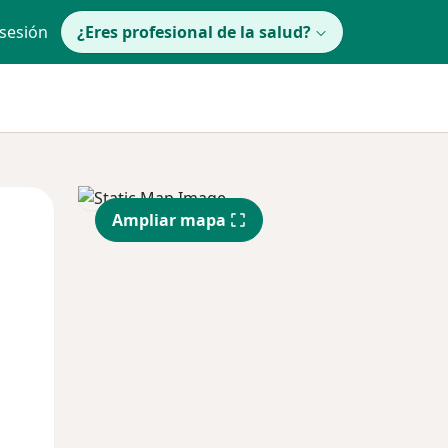
 sesión
¿Eres profesional de la salud?
Jue
Vie
Sáb
Ampliar mapa
13 Ago
14 Ago
15 Ago