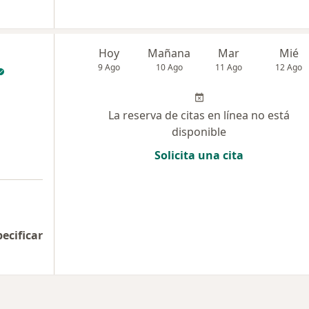
Hoy
Mañana
Mar
Mié
9 Ago
10 Ago
11 Ago
12 Ago
La reserva de citas en línea no está
disponible
Solicita una cita
pecificar