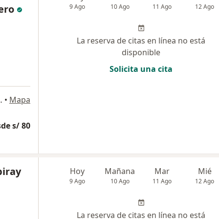
ero
9 Ago
10 Ago
11 Ago
12 Ago
La reserva de citas en línea no está
disponible
Solicita una cita
Beatriz, Cercado de Lima
•
Mapa
de s/ 80
iray
Hoy
Mañana
Mar
Mié
9 Ago
10 Ago
11 Ago
12 Ago
La reserva de citas en línea no está