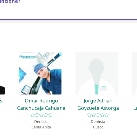
unciona?
s
Omar Rodrigo
Jorge Adrian
Canchucaja Cahuana
Goyzueta Astorga
L
Dentista
Dentista
Santa Anita
Cusco