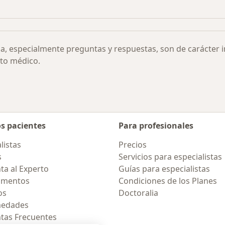
Más en esta categoría: Otras enfermedades
ia, especialmente preguntas y respuestas, son de carácter 
to médico.
os pacientes
Para profesionales
listas
Precios
s
Servicios para especialistas
ta al Experto
Guías para especialistas
amentos
Condiciones de los Planes
os
Doctoralia
medades
tas Frecuentes