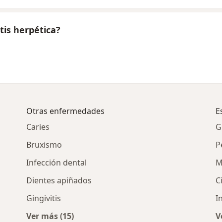
tis herpética?
Otras enfermedades
E
Caries
G
Bruxismo
P
Infección dental
M
Dientes apiñados
C
Gingivitis
I
Ver más (15)
V