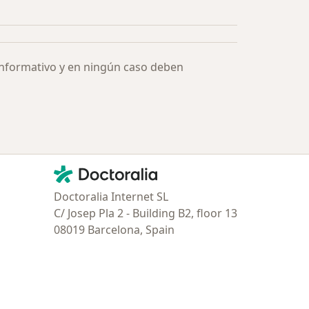
Más en esta categoría: Especialistas más solicitados
informativo y en ningún caso deben
Contacto
Doctoralia - Página de inicio
Doctoralia Internet SL
C/ Josep Pla 2 - Building B2, floor 13
08019 Barcelona, Spain