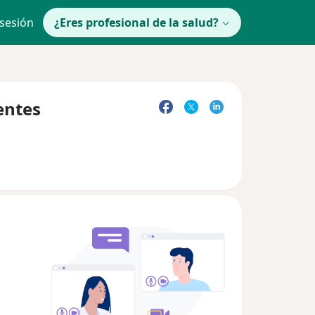
 sesión
¿Eres profesional de la salud?
entes