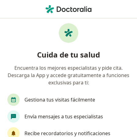
Men
¿Qué estás buscando?
Página De Inicio
Enfermedades
Mucocele
Mucocele - Información, expertos
Cuida de tu salud
y preguntas frecuentes
Encuentra los mejores especialistas y pide cita.
Descarga la App y accede gratuitamente a funciones
exclusivas para ti:
Información
Gestiona tus visitas fácilmente
Envía mensajes a tus especialistas
No descuides tu salud
Escoge la consulta online para empezar o continuar
Recibe recordatorios y notificaciones