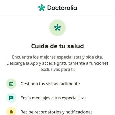
Men
Artrosis • Pueblo Libre, Lima
Filtros
• 1
Seguro
Mapa
Especialistas en Artrosis en Pueblo Libre
Cuida de tu salud
Encuentra los mejores especialistas y pide cita.
¿Qué especialidad estás buscando?
Descarga la App y accede gratuitamente a funciones
Traumatólogo y Ortopedista
Geriatra
Re
exclusivas para ti:
Gestiona tus visitas fácilmente
Envía mensajes a tus especialistas
Recibe recordatorios y notificaciones