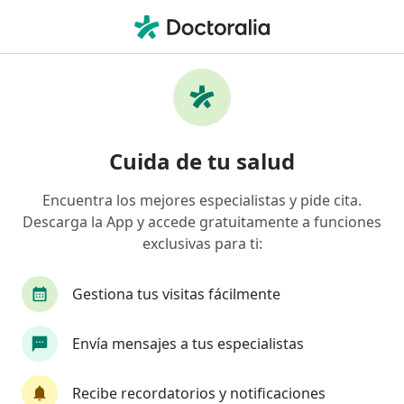
Men
Visita Psiquiatría • Miraflores, Lima
Filtros
• 1
Mapa
Especialistas en Visita Psiquiatría Miraflores
Cuida de tu salud
Encuentra los mejores especialistas y pide cita.
¿Qué especialidad estás buscando?
Descarga la App y accede gratuitamente a funciones
Psiquiatra
Internista
Neurólogo
exclusivas para ti:
Gestiona tus visitas fácilmente
Envía mensajes a tus especialistas
Recibe recordatorios y notificaciones