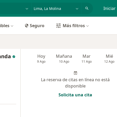
dad, enfermedad o nombre
p. ej. Lima
Iniciar
ibles
Seguro
Más filtros
anda
Hoy
Mañana
Mar
Mié
9 Ago
10 Ago
11 Ago
12 Ago
La reserva de citas en línea no está
disponible
Solicita una cita