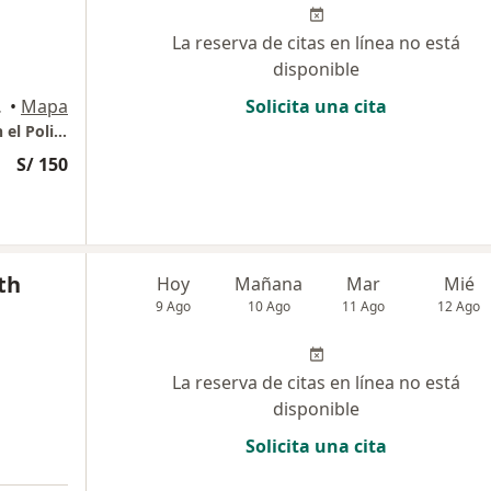
La reserva de citas en línea no está
disponible
io 706, Lima
•
Mapa
Solicita una cita
Consulta Presencial - Consultorio privado en el Policlínico San Isidro
S/ 150
th
Hoy
Mañana
Mar
Mié
9 Ago
10 Ago
11 Ago
12 Ago
La reserva de citas en línea no está
disponible
Solicita una cita