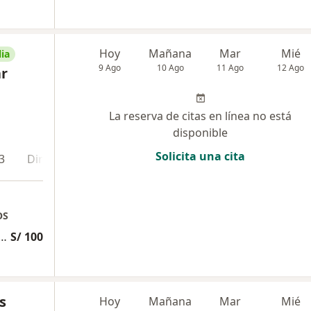
Hoy
Mañana
Mar
Mié
ia
9 Ago
10 Ago
11 Ago
12 Ago
ar
La reserva de citas en línea no está
disponible
Solicita una cita
3
Dirección 4
Online
OS
specializada Otorrinolaringológica
S/ 100
s
Hoy
Mañana
Mar
Mié