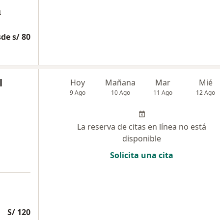
a
de s/ 80
l
Hoy
Mañana
Mar
Mié
9 Ago
10 Ago
11 Ago
12 Ago
La reserva de citas en línea no está
disponible
Solicita una cita
S/ 120