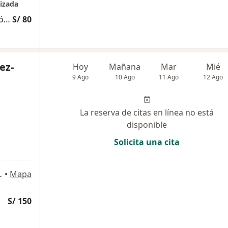
izada
Consulta Especializada Otorrinolaringológica
S/ 80
ez-
Hoy
Mañana
Mar
Mié
9 Ago
10 Ago
11 Ago
12 Ago
La reserva de citas en línea no está
disponible
Solicita una cita
503, Magdalena del Mar
•
Mapa
S/ 150