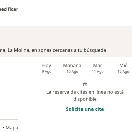
pecificar
ima, La Molina, en zonas cercanas a tu búsqueda
Hoy
Mañana
Mar
Mié
9 Ago
10 Ago
11 Ago
12 Ago
La reserva de citas en línea no está
disponible
Solicita una cita
•
Mapa