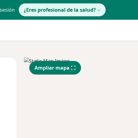
 sesión
¿Eres profesional de la salud?
Jue
Vie
Sáb
Ampliar mapa
13 Ago
14 Ago
15 Ago