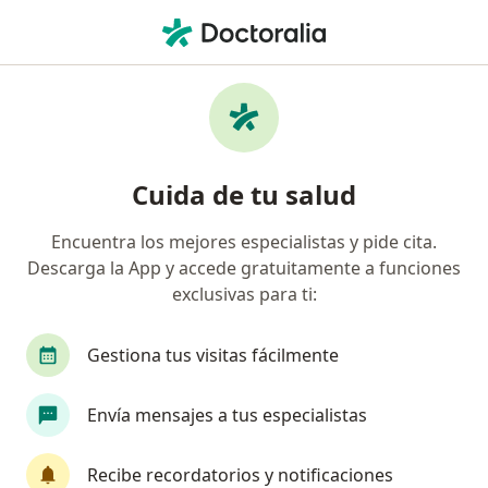
Men
Dislipidemias • Los Olivos, Lima
Filtros
• 1
Seguro
Mapa
Especialistas en Dislipidemias en Los Olivos
Cuida de tu salud
Encuentra los mejores especialistas y pide cita.
¿Qué especialidad estás buscando?
Descarga la App y accede gratuitamente a funciones
Internista
Nutricionista
Cardiólogo
exclusivas para ti:
Gestiona tus visitas fácilmente
Envía mensajes a tus especialistas
Recibe recordatorios y notificaciones