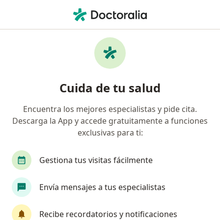
Men
Diabetes • Los Olivos, Lima
Filtros
• 1
Seguro
Mapa
Especialistas en Diabetes en Los Olivos
Cuida de tu salud
Encuentra los mejores especialistas y pide cita.
¿Qué especialidad estás buscando?
Descarga la App y accede gratuitamente a funciones
Médico general
Internista
Endocrinólogo
exclusivas para ti:
Gestiona tus visitas fácilmente
Envía mensajes a tus especialistas
Recibe recordatorios y notificaciones