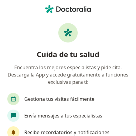
Men
Fibromialgia • Los Olivos, Lima
Filtros
• 1
Seguro
Mapa
Especialistas en Fibromialgia en Los Olivos
Cuida de tu salud
Encuentra los mejores especialistas y pide cita.
¿Qué especialidad estás buscando?
Descarga la App y accede gratuitamente a funciones
Psicólogo
Especialista en Medicina Física y Re
exclusivas para ti:
Gestiona tus visitas fácilmente
Envía mensajes a tus especialistas
Recibe recordatorios y notificaciones