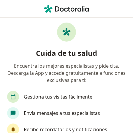
Men
Neumólogo • San Isidro, Lima
Filtros
Seguro:
La Positiva
Neumólogos recomendados de La Positiva
Cuida de tu salud
en San Isidro
Encuentra los mejores especialistas y pide cita.
Descarga la App y accede gratuitamente a funciones
exclusivas para ti:
Gestiona tus visitas fácilmente
Envía mensajes a tus especialistas
Dr. Octavio Cubas Paredes
·
Ver más
Neumólogo
Recibe recordatorios y notificaciones
173 opinión