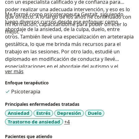
con un especialista calificado y de confianza para
poder realizar una adecuada intervención, y eso es lo
Me formé como psicoterapeuta Gestalt, siguiendo
que ofrezco. A lo largo de los años he continuado con
luego diversos cursos desde ese enfoque; como
mi formación, capacitándome para poder ofrecer lo
abordaje de la ansiedad, de la culpa, duelo, entre
mejor.
otros. También llevé una especialización en arteterapia
gestáltica, lo que me brinda más recursos para el
trabajo en las sesiones. Por otro lado, estudié un
diplomado en modificación de conducta y llevé
especializaciones en el abordaje del autismo y el
Acerca de mí
ver más
trabajo con familias. Soy una persona con mucha
capacidad de escucha y empatía. Muy cuidadosa
Enfoque terapéutico
cuando se trata de salud mental, buscando ser
Psicoterapia
objetiva y cercana para poder acompañar
adecuadamente a mis pacientes. Busco orientar y que
Principales enfermedades tratadas
la misma persona, a través de la terapia, pueda
Ansiedad
Estrés
Depresión
Duelo
descubrir su propio camino y tomar sus propias
a11y_sr_more_diseases
Trastorno de ansiedad
+4
decisiones teniendo más conocimiento de sí misma y
con más recursos para afrontar las diversas
Pacientes que atiendo