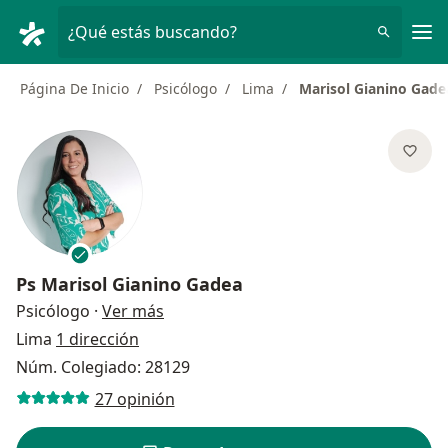
Men
¿Qué estás buscando?
Página De Inicio
Psicólogo
Lima
Marisol Gianino Gade
Ps
Marisol Gianino Gadea
sobre las especializaciones
Psicólogo
·
Ver más
Lima
1 dirección
Núm. Colegiado: 28129
27 opinión