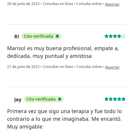
en opinión del u
28 de junio de 2023
•
Consultas en línea
•
Consulta online
•
Reportar
Rl
Cita verificada
R
Marisol es muy buena profesional, empate a,
dedicada, muy puntual y amistosa
en opinión del us
21 de junio de 2023
•
Consultas en línea
•
Consulta online
•
Reportar
Jay
Cita verificada
J
Primera vez que sigo una terapia y fue todo lo
contrario a lo que me imaginaba. Me encantó.
Muy amigable