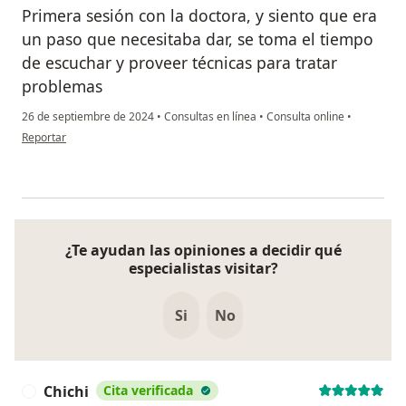
Primera sesión con la doctora, y siento que era
un paso que necesitaba dar, se toma el tiempo
de escuchar y proveer técnicas para tratar
problemas
26 de septiembre de 2024
•
Consultas en línea
•
Consulta online
•
en opinión del usuario Juan Z
Reportar
¿Te ayudan las opiniones a decidir qué
especialistas visitar?
Si
No
Chichi
Cita verificada
C