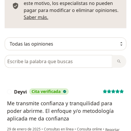
este motivo, los especialistas no pueden
pagar para modificar o eliminar opiniones.
Más información sobre opiniones
Saber más.
Busca en opiniones
Deyvi
Cita verificada
D
Me transmite confianza y tranquilidad para
poder abrirme. El enfoque y/o metodología
aplicada me da confianza
en opinión del 
29 de enero de 2025
•
Consultas en línea
•
Consulta online
•
Reportar