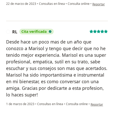
en opinión del 
22 de marzo de 2023
•
Consultas en línea
•
Consulta online
•
Reportar
RL
Cita verificada
R
Desde hace un poco mas de un año que
conozco a Marisol y tengo que decir que no he
tenido mejor experiencia. Marisol es una super
profesional, empatica, sutil en su trato, sabe
escuchar y sus consejos son mas que acertados.
Marisol ha sido importantisima e instrumental
en mi bienestar, es como conversar con una
amiga. Gracias por dedicarte a esta profesion,
lo haces super!
en opinión del u
1 de marzo de 2023
•
Consultas en línea
•
Consulta online
•
Reportar