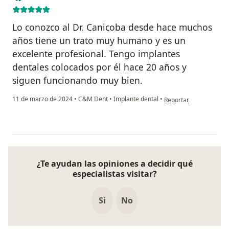
Lo conozco al Dr. Canicoba desde hace muchos
años tiene un trato muy humano y es un
excelente profesional. Tengo implantes
dentales colocados por él hace 20 años y
siguen funcionando muy bien.
en opinión del usuario 
11 de marzo de 2024
•
C&M Dent
•
Implante dental
•
Reportar
¿Te ayudan las opiniones a decidir qué
especialistas visitar?
Si
No