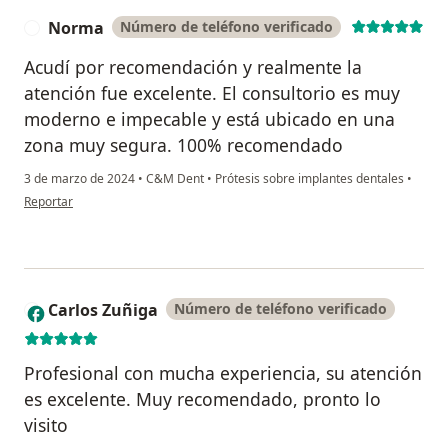
Norma
Número de teléfono verificado
N
Acudí por recomendación y realmente la
atención fue excelente. El consultorio es muy
moderno e impecable y está ubicado en una
zona muy segura. 100% recomendado
3 de marzo de 2024
•
C&M Dent
•
Prótesis sobre implantes dentales
•
en opinión del usuario Norma
Reportar
Carlos Zuñiga
Número de teléfono verificado
C
Profesional con mucha experiencia, su atención
es excelente. Muy recomendado, pronto lo
visito