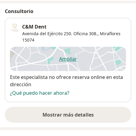
Consultorio
C&M Dent
Avenida del Ejército 250. Oficina 308.,
Miraflores
15074
Ampliar
se abre en una nueva pestañ
Disponibilidad
Este especialista no ofrece reserva online en esta
dirección
¿Qué puedo hacer ahora?
Mostrar más detalles
sobre la dirección