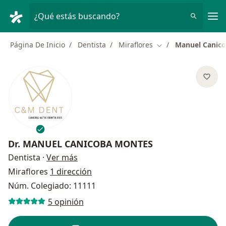
Men
¿Qué estás buscando?
Página De Inicio
Dentista
Miraflores
Manuel Canic
Cambiar de ciudad
Dr.
MANUEL CANICOBA MONTES
sobre las especializaciones
Dentista
·
Ver más
Miraflores
1 dirección
Núm. Colegiado: 11111
5 opinión