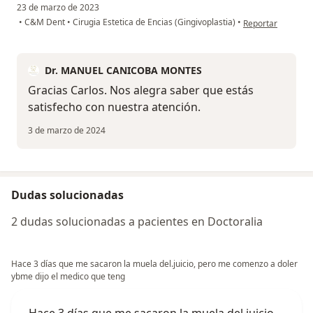
23 de marzo de 2023
en opinión del us
•
C&M Dent
•
Cirugia Estetica de Encias (Gingivoplastia)
•
Reportar
Dr. MANUEL CANICOBA MONTES
Gracias Carlos. Nos alegra saber que estás
satisfecho con nuestra atención.
3 de marzo de 2024
Dudas solucionadas
2 dudas solucionadas a pacientes en Doctoralia
Hace 3 días que me sacaron la muela del.juicio, pero me comenzo a doler
ybme dijo el medico que teng