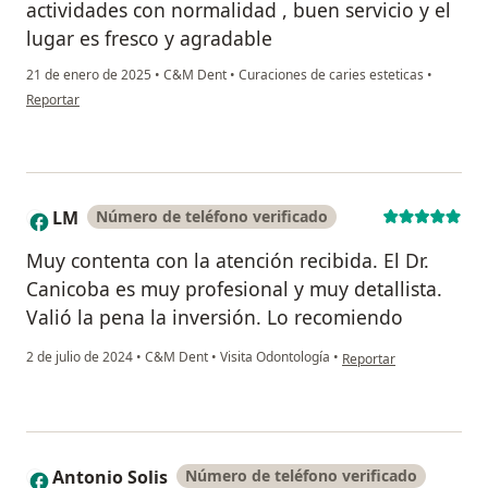
actividades con normalidad , buen servicio y el
lugar es fresco y agradable
21 de enero de 2025
•
C&M Dent
•
Curaciones de caries esteticas
•
en opinión del usuario Javier M. C.
Reportar
LM
Número de teléfono verificado
L
Muy contenta con la atención recibida. El Dr.
Canicoba es muy profesional y muy detallista.
Valió la pena la inversión. Lo recomiendo
en opinión del usuario 
2 de julio de 2024
•
C&M Dent
•
Visita Odontología
•
Reportar
Antonio Solis
Número de teléfono verificado
A