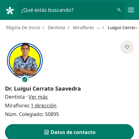
Men
¿Qué estás buscando?
Página De Inicio
Dentista
Miraflores
Luigui Cerrat
Cambiar de ciudad
Dr.
Luigui Cerrato Saavedra
sobre las especializaciones
Dentista
·
Ver más
Miraflores
1 dirección
Núm. Colegiado: 50895
Datos de contacto