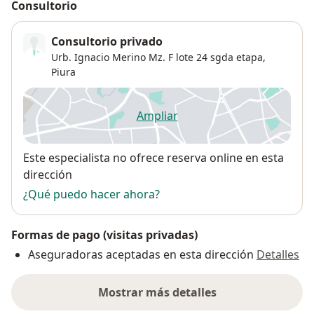
Consultorio
Consultorio privado
Urb. Ignacio Merino Mz. F lote 24 sgda etapa,
Piura
Ampliar
se abre en una nueva pestañ
Disponibilidad
Este especialista no ofrece reserva online en esta
dirección
¿Qué puedo hacer ahora?
Formas de pago (visitas privadas)
Aseguradoras aceptadas en esta dirección
Detalles
Mostrar más detalles
sobre la dirección