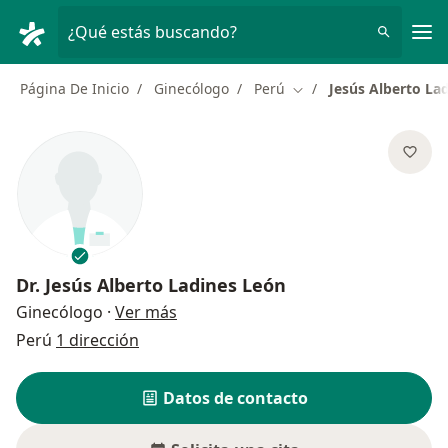
Men
¿Qué estás buscando?
Página De Inicio
Ginecólogo
Perú
Jesús Alberto La
Cambiar de ciudad
Dr.
Jesús Alberto Ladines León
sobre las especializaciones
Ginecólogo
·
Ver más
Perú
1 dirección
Datos de contacto