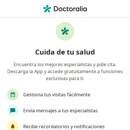
Men
Embarazo • Perú, Piura
Filtros
• 1
Seguro
Mapa
Especialistas en Embarazo en Perú
Cuida de tu salud
Encuentra los mejores especialistas y pide cita.
¿Qué especialidad estás buscando?
Descarga la App y accede gratuitamente a funciones
Ginecólogo
Médico general
exclusivas para ti:
Gestiona tus visitas fácilmente
Envía mensajes a tus especialistas
Recibe recordatorios y notificaciones