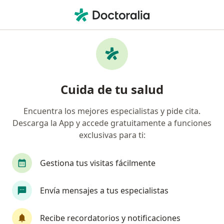
Men
Miomas • Perú, Piura
Filtros
• 1
Seguro
Mapa
Especialistas en Miomas en Perú
Cuida de tu salud
Encuentra los mejores especialistas y pide cita.
¿Qué especialidad estás buscando?
Descarga la App y accede gratuitamente a funciones
Ginecólogo
Médico general
exclusivas para ti:
Gestiona tus visitas fácilmente
Envía mensajes a tus especialistas
Recibe recordatorios y notificaciones