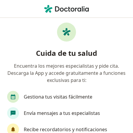
Men
Enfermedad Pélvica Inflamatoria • Perú, Piura
Filtros
• 1
Seguro
Mapa
Especialistas en Enfermedad pélvica
Cuida de tu salud
inflamatoria en Perú
Encuentra los mejores especialistas y pide cita.
Descarga la App y accede gratuitamente a funciones
¿Qué especialidad estás buscando?
exclusivas para ti:
Ginecólogo
Médico general
Gestiona tus visitas fácilmente
Envía mensajes a tus especialistas
Recibe recordatorios y notificaciones