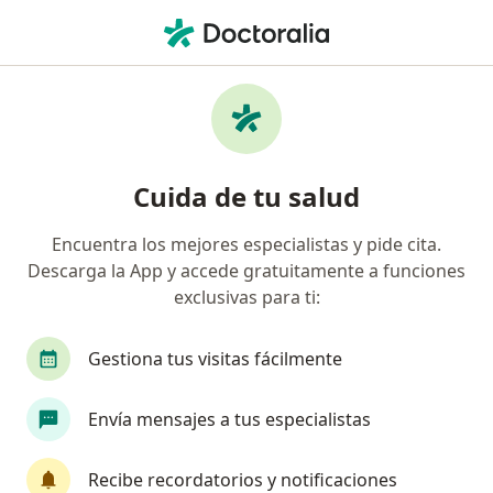
Men
Embarazo De Riesgo • Perú, Piura
Filtros
• 1
Seguro
Mapa
Especialistas en Embarazo de riesgo en
Cuida de tu salud
Perú
Encuentra los mejores especialistas y pide cita.
Descarga la App y accede gratuitamente a funciones
¿Qué especialidad estás buscando?
exclusivas para ti:
Ginecólogo
Médico general
Gestiona tus visitas fácilmente
Envía mensajes a tus especialistas
Recibe recordatorios y notificaciones