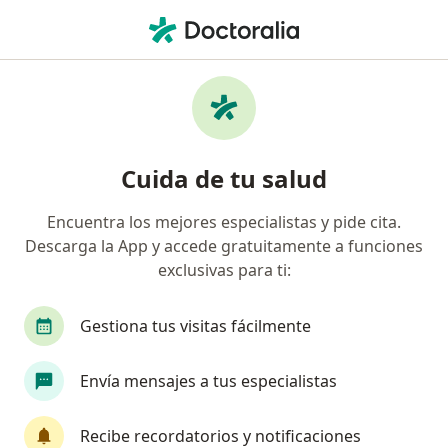
Men
Enfermedades De Transmisión Sexual • Perú, Piura
Filtros
• 1
Seguro
Mapa
Especialistas en Enfermedades de
Cuida de tu salud
transmisión sexual en Perú
Encuentra los mejores especialistas y pide cita.
Descarga la App y accede gratuitamente a funciones
¿Qué especialidad estás buscando?
exclusivas para ti:
Ginecólogo
Médico general
Gestiona tus visitas fácilmente
Envía mensajes a tus especialistas
Recibe recordatorios y notificaciones