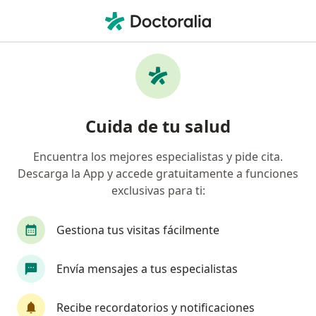
Men
Vulvovaginitis • Perú, Piura
Filtros
• 1
Seguro
Mapa
Especialistas en Vulvovaginitis en Perú
Cuida de tu salud
Encuentra los mejores especialistas y pide cita.
¿Qué especialidad estás buscando?
Descarga la App y accede gratuitamente a funciones
Ginecólogo
Médico general
exclusivas para ti:
Gestiona tus visitas fácilmente
Envía mensajes a tus especialistas
Recibe recordatorios y notificaciones