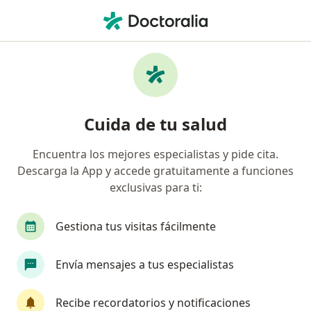
Men
Ginecólogo • Piura, Piura
Filtros
Seguro
Mapa
Ginecólogos en Piura
Cuida de tu salud
Encuentra los mejores especialistas y pide cita.
Descarga la App y accede gratuitamente a funciones
exclusivas para ti:
Gestiona tus visitas fácilmente
Dr. Adelmo Saavedra Azula
Envía mensajes a tus especialistas
·
Ver más
Ginecólogo
32 opinión
Recibe recordatorios y notificaciones