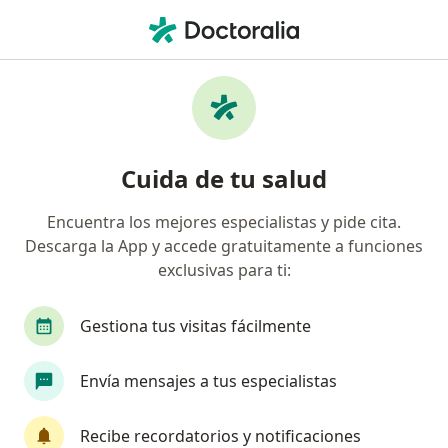
Men
Ginecólogo • Pachitea, Perú, Piura
Filtros
Seguro
Mapa
Ginecólogos en Pachitea, Perú
Cuida de tu salud
Encuentra los mejores especialistas y pide cita.
Descarga la App y accede gratuitamente a funciones
exclusivas para ti:
Gestiona tus visitas fácilmente
Dr. Adelmo Saavedra Azula
Envía mensajes a tus especialistas
·
Ver más
Ginecólogo
32 opinión
Recibe recordatorios y notificaciones