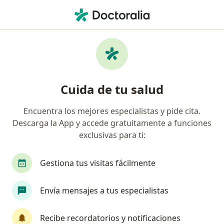
Men
Adenomiosis • Perú, Piura
Filtros
• 1
Seguro
Mapa
Especialistas en Adenomiosis en Perú
Cuida de tu salud
Encuentra los mejores especialistas y pide cita.
¿Qué especialidad estás buscando?
Descarga la App y accede gratuitamente a funciones
Ginecólogo
Médico general
exclusivas para ti:
Gestiona tus visitas fácilmente
Envía mensajes a tus especialistas
Recibe recordatorios y notificaciones