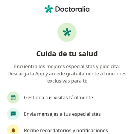
Men
Visita Ginecología Y Obstetricia • Perú, Piura
Filtros
• 1
Seguro
Mapa
Especialistas en Visita Ginecología y
Cuida de tu salud
Obstetricia Perú
Encuentra los mejores especialistas y pide cita.
Descarga la App y accede gratuitamente a funciones
¿Qué especialidad estás buscando?
exclusivas para ti:
Ginecólogo
Médico general
Patólogo
Gestiona tus visitas fácilmente
Envía mensajes a tus especialistas
Recibe recordatorios y notificaciones