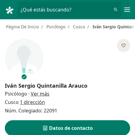
Men
¿Qué estás buscando?
Página De Inicio
Psicólogo
Cusco
Iván Sergio Quintani
Iván Sergio Quintanilla Arauco
sobre las especializaciones
Psicólogo
·
Ver más
Cusco
1 dirección
Núm. Colegiado: 22091
Datos de contacto