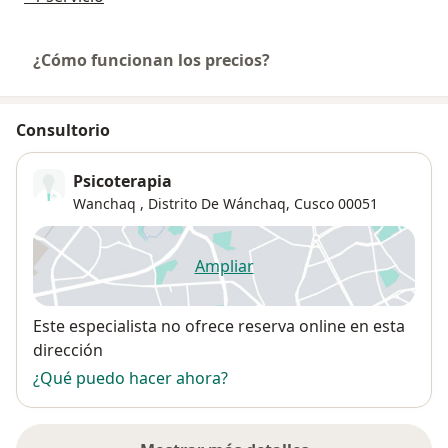
¿Cómo funcionan los precios?
Consultorio
Psicoterapia
Wanchaq ,
Distrito De Wánchaq
,
Cusco
00051
Ampliar
se abre en una nueva pestañ
Disponibilidad
Este especialista no ofrece reserva online en esta
dirección
¿Qué puedo hacer ahora?