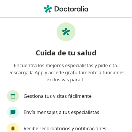
Men
Adicción Al Juego Ludopatía • Cusco, Cusco
Filtros
• 1
Mapa
Especialistas en Adicción al juego
Cuida de tu salud
(Ludopatía) en Cusco
Encuentra los mejores especialistas y pide cita.
Descarga la App y accede gratuitamente a funciones
¿Qué especialidad estás buscando?
exclusivas para ti:
Psicólogo
Psiquiatra
Gestiona tus visitas fácilmente
Envía mensajes a tus especialistas
Recibe recordatorios y notificaciones