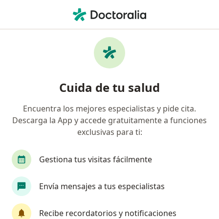
Men
Fobia Específica O Simple • Cusco, Cusco
Filtros
• 1
Mapa
Especialistas en Fobia específica o simple en
Cuida de tu salud
Cusco
Encuentra los mejores especialistas y pide cita.
Descarga la App y accede gratuitamente a funciones
¿Qué especialidad estás buscando?
exclusivas para ti:
Psicólogo
Terapeuta complementario
Psi
Gestiona tus visitas fácilmente
Envía mensajes a tus especialistas
Recibe recordatorios y notificaciones