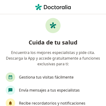
Men
Anorexia Nerviosa • Cusco, Cusco
Filtros
• 1
Mapa
Especialistas en Anorexia nerviosa en Cusco
Cuida de tu salud
Encuentra los mejores especialistas y pide cita.
¿Qué especialidad estás buscando?
Descarga la App y accede gratuitamente a funciones
Psicólogo
Psiquiatra
exclusivas para ti:
Gestiona tus visitas fácilmente
Envía mensajes a tus especialistas
Recibe recordatorios y notificaciones