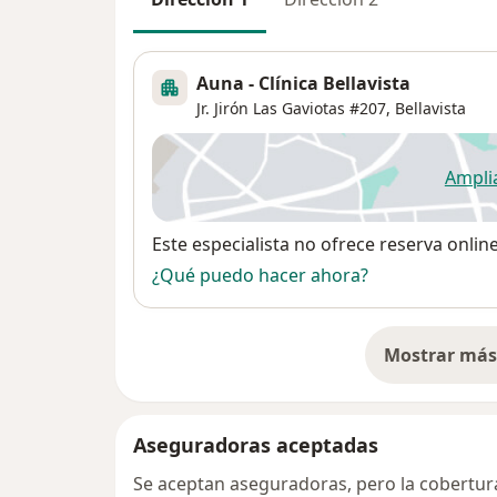
Auna - Clínica Bellavista
Jr. Jirón Las Gaviotas #207,
Bellavista
Ampli
se
Disponibilidad
Este especialista no ofrece reserva onlin
¿Qué puedo hacer ahora?
Mostrar más 
so
Aseguradoras aceptadas
Se aceptan aseguradoras, pero la cobertura 