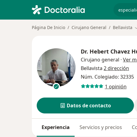
especiali
Página De Inicio
Cirujano General
Bellavista
C
Dr.
Hebert Chavez H
Cirujano general
·
Ver m
Bellavista
2 dirección
Núm. Colegiado: 32335
1 opinión
Datos de contacto
Experiencia
Servicios y precios
Co