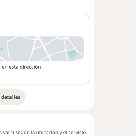
ar
 abre en una nueva pestaña
e en esta dirección
detalles
bre la dirección
varía según la ubicación y el servicio.