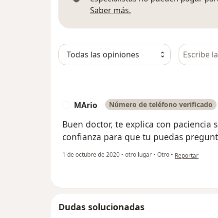
Más información sobre
Saber más.
Busca en 
MArio
Número de teléfono verificado
M
Buen doctor, te explica con paciencia s
confianza para que tu puedas pregunt
en opinión del 
1 de octubre de 2020
•
otro lugar
•
Otro
•
Reportar
Dudas solucionadas