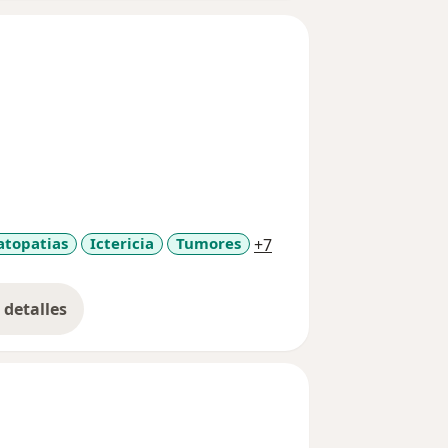
a11y_sr_more_diseases
topatias
Ictericia
Tumores
+7
detalles
bre la experiencia