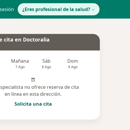
 sesión
¿Eres profesional de la salud?
 cita en Doctoralia
Mañana
Sáb
Dom
lunes
Mar
7 Ago
8 Ago
9 Ago
10 Ago
11 Ag
especialista no ofrece reserva de cita
en línea en esta dirección.
Solicita una cita
lucionadas (2)