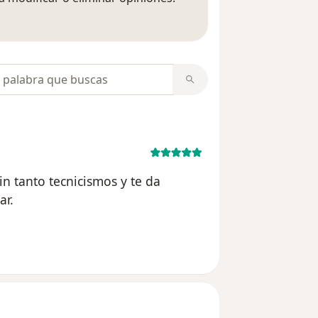
 opiniones
opiniones
in tanto tecnicismos y te da
ar.
usuario MArio