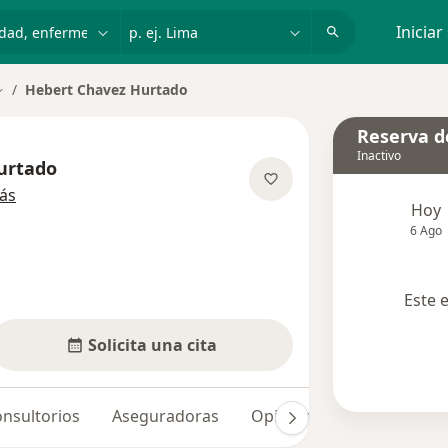
dad, enfermedad o nombre
p. ej. Lima
Iniciar
Hebert Chavez Hurtado
ambiar de ciudad
Reserva de
Inactivo
urtado
sobre las especializaciones
ás
Hoy
6 Ago
Este 
Solicita una cita
nsultorios
Aseguradoras
Opiniones (1)
Dudas so