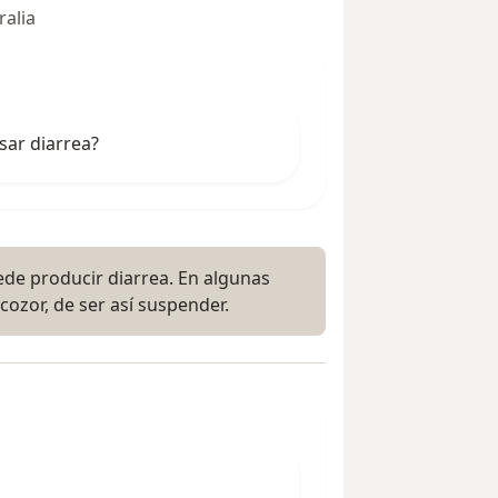
ralia
ar diarrea?
ede producir diarrea. En algunas
cozor, de ser así suspender.