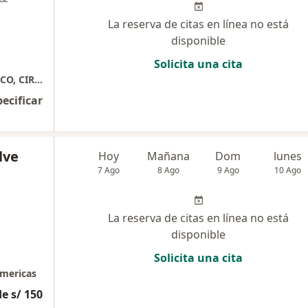
La reserva de citas en línea no está
disponible
Solicita una cita
CIRUGIA MANGA GASTRICA, BYPASS GASTRICO, CIRUGIA DE OBESIDAD, BALON GASTRICO
pecificar
lve
Hoy
Mañana
Dom
lunes
7 Ago
8 Ago
9 Ago
10 Ago
La reserva de citas en línea no está
disponible
Solicita una cita
americas
e s/ 150