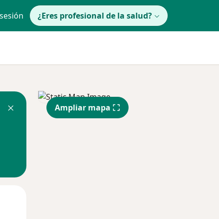
 sesión
¿Eres profesional de la salud?
Ampliar mapa
Mar
Mié
Jue
11 Ago
12 Ago
13 Ago