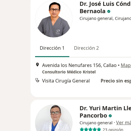
Dr. José Luis Cón
Bernaola
Cirujano general, Cirujano
Dirección 1
Dirección 2
Avenida los Nenufares 156, Callao
•
Map
Consultorio Médico Kristel
Visita Cirugía General
Precio sin es
Dr. Yuri Martin L
Pancorbo
·
Ver m
Cirujano general
23 opinión