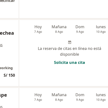
pecificar
Hoy
Mañana
Dom
lunes
nechea
7 Ago
8 Ago
9 Ago
10 Ago
ás
La reserva de citas en línea no está
disponible
Solicita una cita
oworking
S/ 150
spe
Hoy
Mañana
Dom
lunes
7 Ago
8 Ago
9 Ago
10 Ago
ás