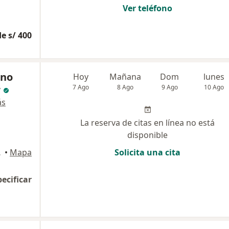
Ver teléfono
e s/ 400
ano
Hoy
Mañana
Dom
lunes
r
7 Ago
8 Ago
9 Ago
10 Ago
ás
La reserva de citas en línea no está
disponible
 Isidro
•
Mapa
Solicita una cita
pecificar