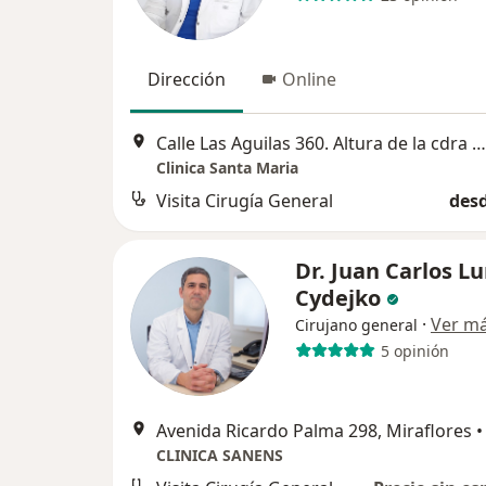
Dirección
Online
Calle Las Aguilas 360. Altura de la cdra 4 Av. Aramburú.Surquillo, Surquillo
Clinica Santa Maria
Visita Cirugía General
desd
Dr. Juan Carlos L
Cydejko
·
Ver m
Cirujano general
5 opinión
Avenida Ricardo Palma 298, Miraflores
•
CLINICA SANENS