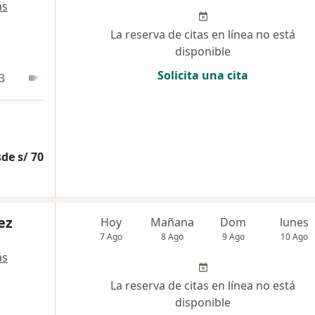
ás
La reserva de citas en línea no está
disponible
Solicita una cita
3
Online
de s/ 70
ez
Hoy
Mañana
Dom
lunes
7 Ago
8 Ago
9 Ago
10 Ago
ás
La reserva de citas en línea no está
disponible