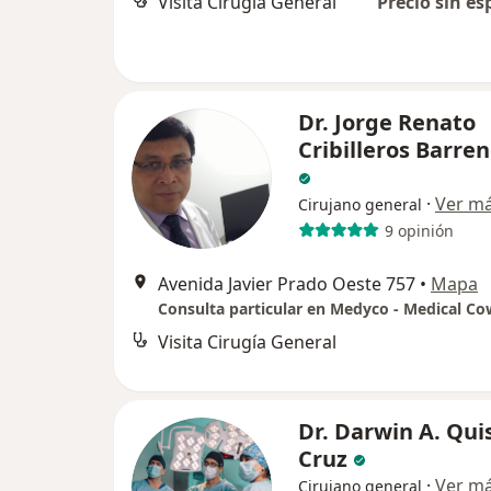
Visita Cirugía General
Precio sin es
Dr. Jorge Renato
Cribilleros Barre
·
Ver m
Cirujano general
9 opinión
Avenida Javier Prado Oeste 757
•
Mapa
Consulta particular en Medyco - Medical C
Visita Cirugía General
Dr. Darwin A. Qui
Cruz
·
Ver m
Cirujano general