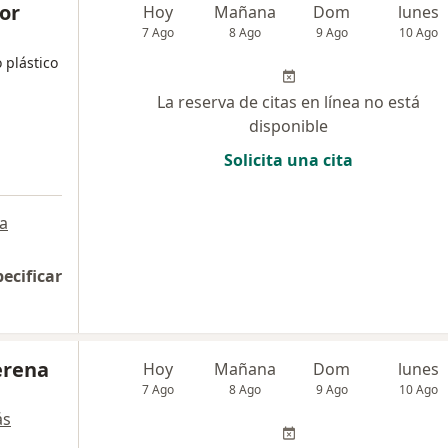
dor
Hoy
Mañana
Dom
lunes
7 Ago
8 Ago
9 Ago
10 Ago
 plástico
La reserva de citas en línea no está
disponible
Solicita una cita
a
pecificar
lerena
Hoy
Mañana
Dom
lunes
7 Ago
8 Ago
9 Ago
10 Ago
ás