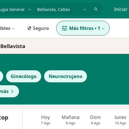
dad, enfermedad o nombre
p. ej. Lima
Iniciar
ibles
Seguro
Más filtros
•
1
 Bellavista
Ginecólogo
Neurocirujano
 más
top
Hoy
Mañana
Dom
lunes
7 Ago
8 Ago
9 Ago
10 Ago