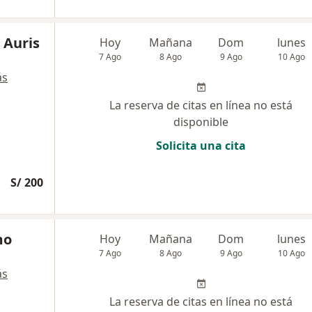
 Auris
Hoy
Mañana
Dom
lunes
7 Ago
8 Ago
9 Ago
10 Ago
ás
La reserva de citas en línea no está
disponible
Solicita una cita
S/ 200
mo
Hoy
Mañana
Dom
lunes
7 Ago
8 Ago
9 Ago
10 Ago
ás
La reserva de citas en línea no está