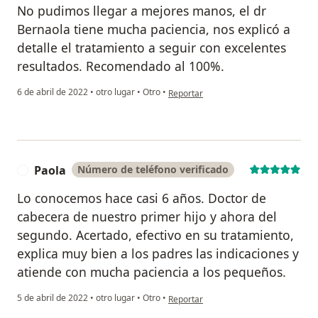
No pudimos llegar a mejores manos, el dr
Bernaola tiene mucha paciencia, nos explicó a
detalle el tratamiento a seguir con excelentes
resultados. Recomendado al 100%.
en opinión del usuario Jimmy Mezarin
6 de abril de 2022
•
otro lugar
•
Otro
•
Reportar
Paola
Número de teléfono verificado
P
Lo conocemos hace casi 6 años. Doctor de
cabecera de nuestro primer hijo y ahora del
segundo. Acertado, efectivo en su tratamiento,
explica muy bien a los padres las indicaciones y
atiende con mucha paciencia a los pequeños.
en opinión del usuario Paola
5 de abril de 2022
•
otro lugar
•
Otro
•
Reportar