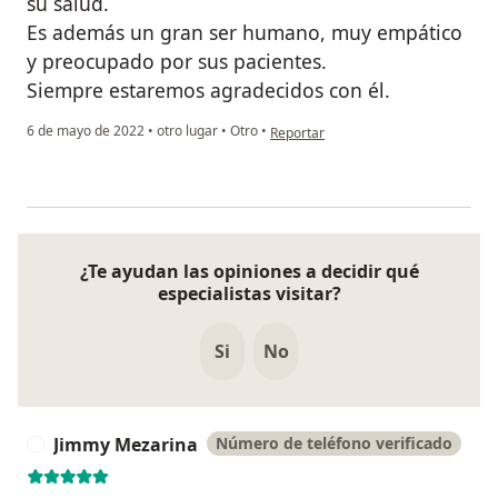
su salud.
Es además un gran ser humano, muy empático
y preocupado por sus pacientes.
Siempre estaremos agradecidos con él.
en opinión del usuario Gabriela Sego
6 de mayo de 2022
•
otro lugar
•
Otro
•
Reportar
¿Te ayudan las opiniones a decidir qué
especialistas visitar?
Si
No
Jimmy Mezarina
Número de teléfono verificado
J