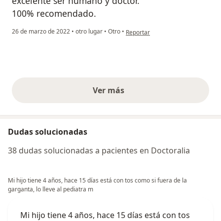
excelente ser humano y doctor.
100% recomendado.
en opinión del usuario Tania López
26 de marzo de 2022
•
otro lugar
•
Otro
•
Reportar
Ver más
opiniones anteriores
Dudas solucionadas
38 dudas solucionadas a pacientes en Doctoralia
Mi hijo tiene 4 años, hace 15 días está con tos como si fuera de la
garganta, lo lleve al pediatra m
Mi hijo tiene 4 años, hace 15 días está con tos