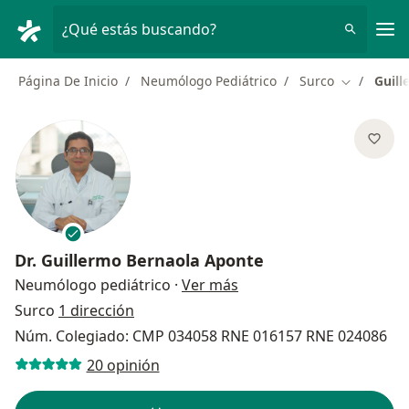
Men
¿Qué estás buscando?
Página De Inicio
Neumólogo Pediátrico
Surco
Guill
Cambiar de
Dr.
Guillermo Bernaola Aponte
sobre las especializacio
Neumólogo pediátrico
·
Ver más
Surco
1 dirección
Núm. Colegiado: CMP 034058 RNE 016157 RNE 024086
20 opinión