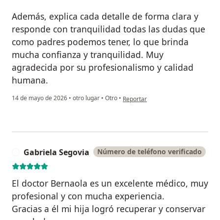
Además, explica cada detalle de forma clara y
responde con tranquilidad todas las dudas que
como padres podemos tener, lo que brinda
mucha confianza y tranquilidad. Muy
agradecida por su profesionalismo y calidad
humana.
en opinión del usuario Shirle Sarmi
14 de mayo de 2026
•
otro lugar
•
Otro
•
Reportar
Gabriela Segovia
Número de teléfono verificado
G
El doctor Bernaola es un excelente médico, muy
profesional y con mucha experiencia.
Gracias a él mi hija logró recuperar y conservar