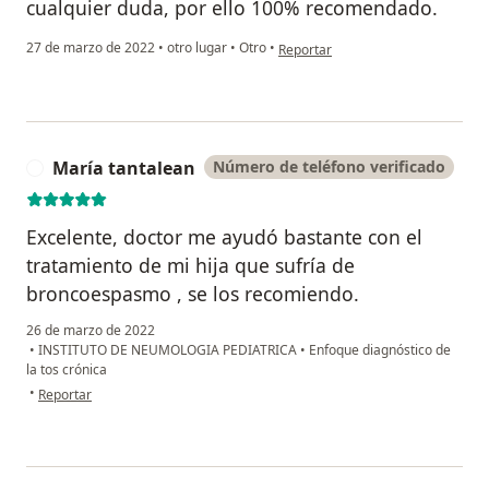
cualquier duda, por ello 100% recomendado.
en opinión del usuario Daniela M.
27 de marzo de 2022
•
otro lugar
•
Otro
•
Reportar
María tantalean
Número de teléfono verificado
M
Excelente, doctor me ayudó bastante con el
tratamiento de mi hija que sufría de
broncoespasmo , se los recomiendo.
26 de marzo de 2022
•
INSTITUTO DE NEUMOLOGIA PEDIATRICA
•
Enfoque diagnóstico de
la tos crónica
en opinión del usuario María tantalean
•
Reportar