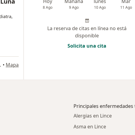
z Luna
Hoy
Mañana
lunes
Mar
8 Ago
9 Ago
10 Ago
11 Ago
iatra,
La reserva de citas en línea no está
disponible
Solicita una cita
aria,Lima, Lima
•
Mapa
Principales enfermedades 
Alergias en Lince
Asma en Lince