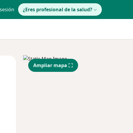
 sesión
¿Eres profesional de la salud?
Mié
Jue
Vie
Ampliar mapa
12 Ago
13 Ago
14 Ago