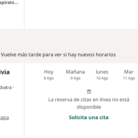
RESPIRA SANO: Centro de Enfermedades Respiratorias
 Vuelve más tarde para ver si hay nuevos horarios
ivia
Hoy
Mañana
lunes
Mar
8 Ago
9 Ago
10 Ago
11 Ago
·
diatra
La reserva de citas en línea no está
disponible
apa
Solicita una cita