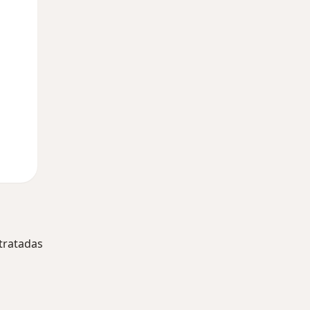
Mié
Jue
Vie
12 Ago
13 Ago
14 Ago
tratadas