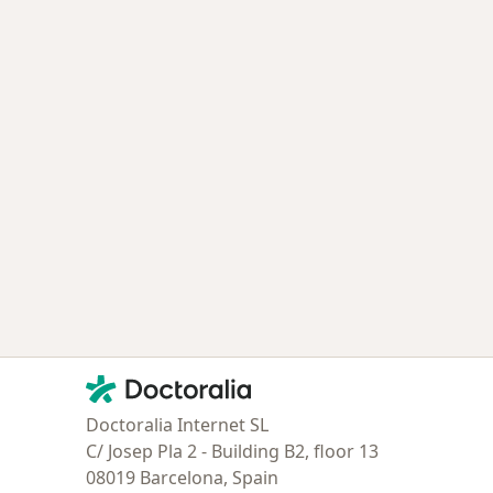
Contacto
Doctoralia - Página de inicio
Doctoralia Internet SL
C/ Josep Pla 2 - Building B2, floor 13
08019 Barcelona, Spain