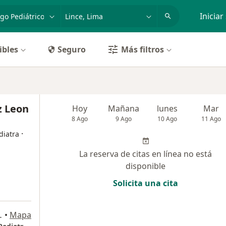
dad, enfermedad o nombre
p. ej. Lima
Iniciar
ibles
Seguro
Más filtros
z Leon
Hoy
Mañana
lunes
Mar
8 Ago
9 Ago
10 Ago
11 Ago
·
diatra
La reserva de citas en línea no está
disponible
Solicita una cita
iso, Jesús María
•
Mapa