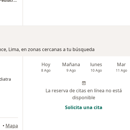
Centro de Enfermedades Respiratorias - Mi Pediatra y Yo
ince, Lima, en zonas cercanas a tu búsqueda
Hoy
Mañana
lunes
Mar
8 Ago
9 Ago
10 Ago
11 Ago
diatra
La reserva de citas en línea no está
disponible
Solicita una cita
•
Mapa