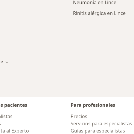
Neumonía en Lince
Rinitis alérgica en Lince
rcanas a Lince
ce
 de ciudad
Cambiar de ciudad
os pacientes
Para profesionales
listas
Precios
s
Servicios para especialistas
ta al Experto
Guías para especialistas