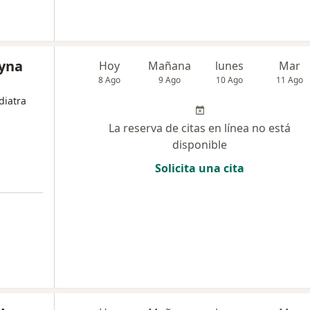
yna
Hoy
Mañana
lunes
Mar
8 Ago
9 Ago
10 Ago
11 Ago
diatra
La reserva de citas en línea no está
disponible
Solicita una cita