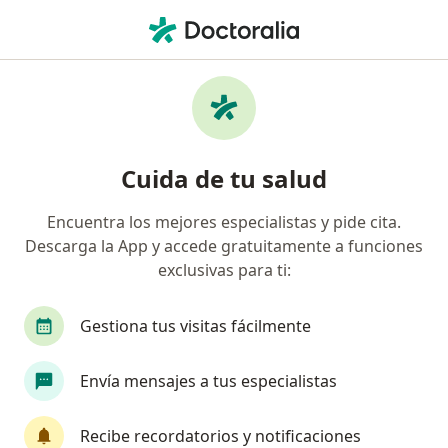
Men
Neumólogo Pediátrico • Magdalena del Mar, Lima
Filtros
Seguro
Mapa
Neumólogos pediátricos en Magdalena del
Cuida de tu salud
Mar
Encuentra los mejores especialistas y pide cita.
Descarga la App y accede gratuitamente a funciones
exclusivas para ti:
Gestiona tus visitas fácilmente
Envía mensajes a tus especialistas
Dr. Hector Nuñez Paucar
Neumólogo pediátrico, Pediatra
Recibe recordatorios y notificaciones
359 opinión