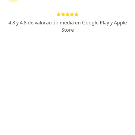
Dirección
Online
4.8 y 4.8 de valoración media en Google Play y Apple
Av. Brasil 2730, Edificio Qualis, Suite 803 (Frente al Hospital de la Policia), Pueblo Libre
•
Mapa
Store
RESPIRA SANO: Centro de Enfermedades Respiratorias
Este especialista no ofrece reserva de cita en línea en esta dirección.
Solicita una cita
Dr. Ricardo Muñoz Leon
·
Ver más
Neumólogo pediátrico, Pediatra