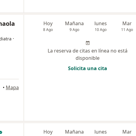
naola
Hoy
Mañana
lunes
Mar
8 Ago
9 Ago
10 Ago
11 Ago
·
diatra
La reserva de citas en línea no está
disponible
Solicita una cita
urco
•
Mapa
Hoy
Mañana
lunes
Mar