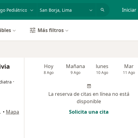
dad, enfermedad o nombre
p. ej. Lima
Iniciar
ibles
Más filtros
ivia
Hoy
Mañana
lunes
Mar
8 Ago
9 Ago
10 Ago
11 Ago
·
diatra
La reserva de citas en línea no está
disponible
102, San Borja
•
Mapa
Solicita una cita