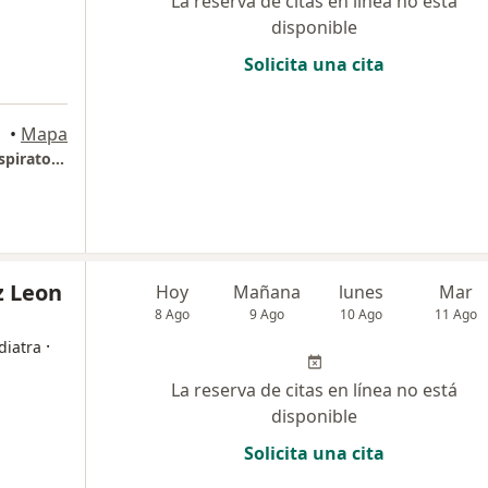
La reserva de citas en línea no está
disponible
Solicita una cita
•
Mapa
RESPIRA SANO: Centro de Enfermedades Respiratorias
z Leon
Hoy
Mañana
lunes
Mar
8 Ago
9 Ago
10 Ago
11 Ago
·
diatra
La reserva de citas en línea no está
disponible
Solicita una cita