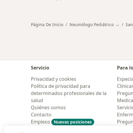
Más en esta categoría: Ciudades ce
Página De Inicio
Neumólogo Pediátrico
San
Cambiar
Servicio
Para l
Privacidad y cookies
Especia
Política de privacidad para
Clínica
determinados profesionales de la
Pregun
salud
Medic
Quiénes somos
Servici
Contacto
Enfer
Empleos
Pregun
Nuevas posiciones
Condiciones Generales de
Aplicac