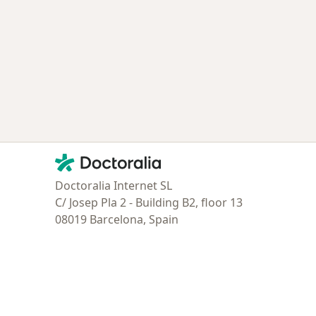
Contacto
Doctoralia - Página de inicio
Doctoralia Internet SL
C/ Josep Pla 2 - Building B2, floor 13
08019 Barcelona, Spain