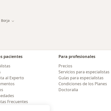
rcanas a San Borja
 Borja
 de ciudad
Cambiar de ciudad
os pacientes
Para profesionales
listas
Precios
s
Servicios para especialistas
ta al Experto
Guías para especialistas
amentos
Condiciones de los Planes
os
Doctoralia
medades
tas Frecuentes
ión para celular