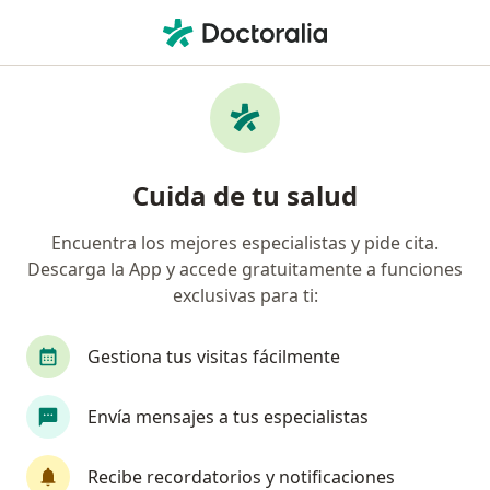
Men
Neumólogo Pediátrico • Lima, Lima
Filtros
Seguro
Mapa
Neumólogos pediátricos en Lima
Cuida de tu salud
Encuentra los mejores especialistas y pide cita.
Descarga la App y accede gratuitamente a funciones
exclusivas para ti:
Gestiona tus visitas fácilmente
Dr. Hector Nuñez Paucar
Envía mensajes a tus especialistas
Neumólogo pediátrico, Pediatra
359 opinión
Recibe recordatorios y notificaciones