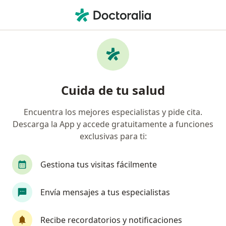
Men
Reumatólogo
Filtros
• 1
Seguro
Reumatólogos online
Cuida de tu salud
Encuentra los mejores especialistas y pide cita.
Descarga la App y accede gratuitamente a funciones
exclusivas para ti:
Gestiona tus visitas fácilmente
Dr. Danny Alejandro Sanchez Corales
Envía mensajes a tus especialistas
Reumatólogo
1 opinión
Recibe recordatorios y notificaciones