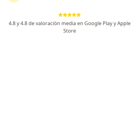
Experto en Enfermedades Autoinmunes
Pots Grado Universidad Ricardo Palma
Fellow Reumatologia Colombia y Argentina
4.8 y 4.8 de valoración media en Google Play y Apple
Store
Consulta online
S/ 150
Este especialista no ofrece reserva de cita en línea en esta dirección.
Solicita una cita
Dra. Yolanda Zubiate Calle
Reumatólogo