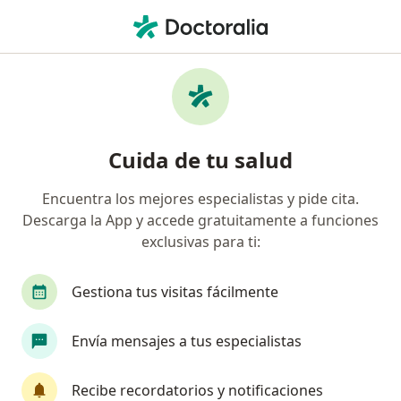
Men
Celulitis • Pueblo Libre, Lima
Filtros
• 1
Seguro
Mapa
Especialistas en Celulitis en Pueblo Libre
Cuida de tu salud
Encuentra los mejores especialistas y pide cita.
¿Qué especialidad estás buscando?
Descarga la App y accede gratuitamente a funciones
Dermatólogo
Cirujano plástico
Internista
exclusivas para ti:
Gestiona tus visitas fácilmente
Envía mensajes a tus especialistas
Recibe recordatorios y notificaciones