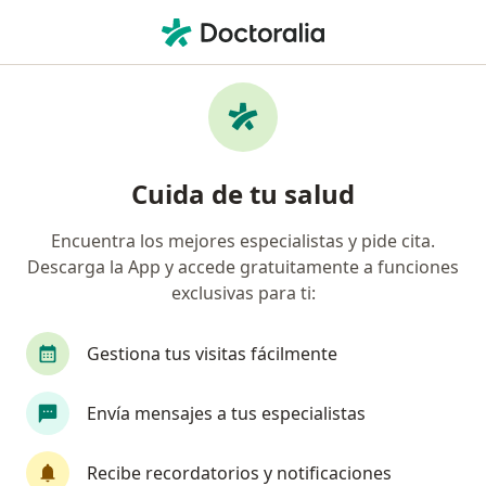
Men
Caspa • Pueblo Libre, Lima
Filtros
• 1
Seguro
Mapa
Especialistas en Caspa en Pueblo Libre
Cuida de tu salud
Encuentra los mejores especialistas y pide cita.
¿Qué especialidad estás buscando?
Descarga la App y accede gratuitamente a funciones
Dermatólogo
Internista
Pediatra
An
exclusivas para ti:
Gestiona tus visitas fácilmente
Envía mensajes a tus especialistas
Recibe recordatorios y notificaciones